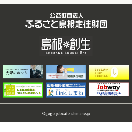
©gogo-jobcafe-shimane.jp