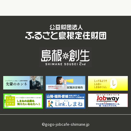
©gogo-jobcafe-shimane.jp