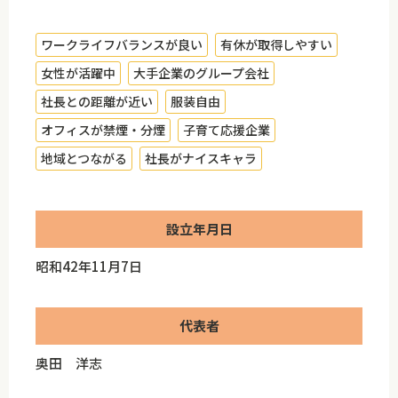
ワークライフバランスが良い
有休が取得しやすい
女性が活躍中
大手企業のグループ会社
社長との距離が近い
服装自由
オフィスが禁煙・分煙
子育て応援企業
地域とつながる
社長がナイスキャラ
設立年月日
昭和42年11月7日
代表者
奥田 洋志