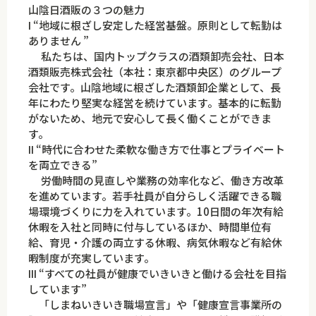
山陰日酒販の３つの魅力
Ⅰ “地域に根ざし安定した経営基盤。原則として転勤は
ありません ”
私たちは、国内トップクラスの酒類卸売会社、日本
酒類販売株式会社（本社：東京都中央区）のグループ
会社です。山陰地域に根ざした酒類卸企業として、長
年にわたり堅実な経営を続けています。基本的に転勤
がないため、地元で安心して長く働くことができま
す。
Ⅱ “時代に合わせた柔軟な働き方で仕事とプライベート
を両立できる”
労働時間の見直しや業務の効率化など、働き方改革
を進めています。若手社員が自分らしく活躍できる職
場環境づくりに力を入れています。10日間の年次有給
休暇を入社と同時に付与しているほか、時間単位有
給、育児・介護の両立する休暇、病気休暇など有給休
暇制度が充実しています。
Ⅲ “すべての社員が健康でいきいきと働ける会社を目指
しています”
「しまねいきいき職場宣言」や「健康宣言事業所の