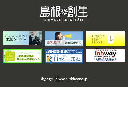
©gogo-jobcafe-shimane.jp