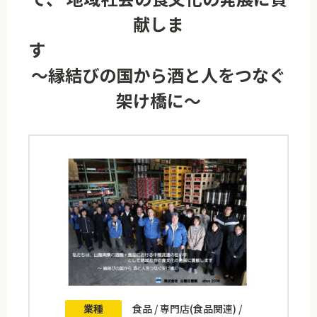
献しま
～縁結びの国から酒と人をつなぐ
架け橋に～
業種
食品 / 専門店(食品関連) /