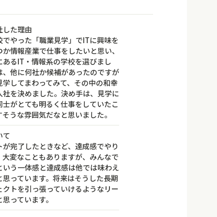
社した理由
校でやった「職業見学」でITに興味を
つか情報産業で仕事をしたいと思い、
にあるIT・情報系の学校を選びまし
は、他に何社か候補があったのですが
見学してまわってみて、その中の和幸
入社を決めました。決め手は、見学に
同士がとても明るく仕事をしていたこ
すそうな雰囲気だなと思いました。
いて
トが完了したときなど、達成感でやり
。大変なこともありますが、みんなで
という一体感と達成感は他では味わえ
と思っています。将来はそうした長期
ェクトを引っ張っていけるようなリー
と思っています。