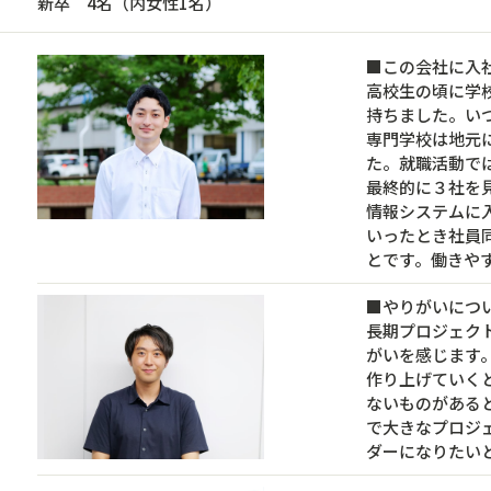
新卒 4名（内女性1名）
■この会社に入
高校生の頃に学
持ちました。い
専門学校は地元
た。就職活動で
最終的に３社を
情報システムに
いったとき社員
とです。働きや
■やりがいにつ
長期プロジェク
がいを感じます
作り上げていく
ないものがある
で大きなプロジ
ダーになりたい