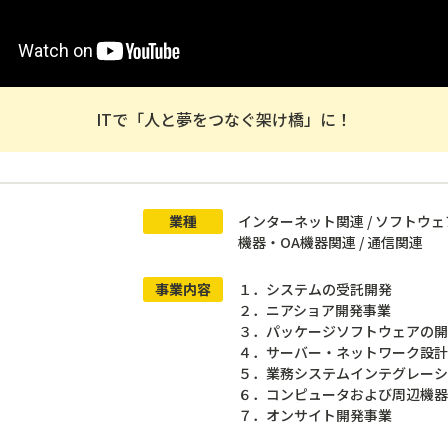
ITで「人と夢をつなぐ架け橋」に！
業種
インターネット関連 / ソフトウェ
機器・OA機器関連 / 通信関連
事業内容
１．システムの受託開発
２．ニアショア開発事業
３．パッケージソフトウェアの
４．サーバー・ネットワーク設
５．業務システムインテグレーシ
６．コンピュータおよび周辺機
７．オンサイト開発事業