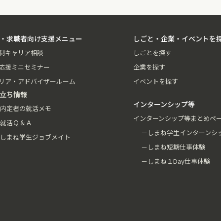
・求職者向け支援メニュー
しごと・企業・イベントを
制キャリア相談
しごとを探す
応援ミニセミナー
企業を探す
リア・アドバイザールーム
イベントを探す
立ち情報
インターンシップ等
内定者の就活メモ
インターンシップ等まとめペ
就活Ｑ＆Ａ
－しまね学生インターンシ
しまね学生ジョブメイト
－しまね短期仕事体験
－しまね１Day仕事体験